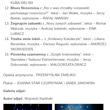
KUBA SIELSKI
Blues Nosorożca
z „Kto z was chciałby rozweselić
pechowego nosorożca?”, tekst – Jan Wołek, muzyka – Jerzy
Bielski, wykonanie – RAFAŁ IWAŃSKI
Żegnajcie zabawki
z „Nocy żywych zabawek”, tekst – Michał
Walczak, muzyka – Andrzej Izdebski, wykonanie – EWA
LUBACZ
Trzeba mnie lubić…
z „Królewny Kukułeczki”, tekst – Liliana
Barańska, muzyka – Dariusz Regucki, wykonanie – ANDRZEJ
SKORODZIEŃ
Piosenka czarownicy
z „Szopki krakowskiej”, tekst –
Stanisław i Tadeusz Estreicherowie, muzyka – Jerzy
Dobrzański, wykonanie – MAŁGORZATA ORACZ
Opieka artystyczna - PRZEMYSŁAW ŻMIEJKO
Plakat – JOANNA STAR CZUPRYNIAK i JANEK JANOWSKI
Galeria zdjęć:
Autor zdjęć:
Wojciech Karliński