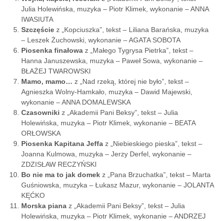
Julia Holewińska, muzyka – Piotr Klimek, wykonanie – ANNA
IWASIUTA
Szczęście
z „Kopciuszka”, tekst – Liliana Barańska, muzyka
– Leszek Żuchowski, wykonanie – AGATA SOBOTA
Piosenka finałowa
z „Małego Tygrysa Pietrka”, tekst –
Hanna Januszewska, muzyka – Paweł Sowa, wykonanie –
BŁAŻEJ TWAROWSKI
Mamo, mamo…
z „Nad rzeką, której nie było”, tekst –
Agnieszka Wolny-Hamkało, muzyka – Dawid Majewski,
wykonanie – ANNA DOMALEWSKA
Czasowniki
z „Akademii Pani Beksy”, tekst – Julia
Holewińska, muzyka – Piotr Klimek, wykonanie – BEATA
ORŁOWSKA
Piosenka Kapitana Jeffa
z „Niebieskiego pieska”, tekst –
Joanna Kulmowa, muzyka – Jerzy Derfel, wykonanie –
ZDZISŁAW RECZYŃSKI
Bo nie ma to jak domek
z „Pana Brzuchatka”, tekst – Marta
Guśniowska, muzyka – Łukasz Mazur, wykonanie – JOLANTA
KĘĆKO
Morska piana
z „Akademii Pani Beksy”, tekst – Julia
Holewińska, muzyka – Piotr Klimek, wykonanie – ANDRZEJ