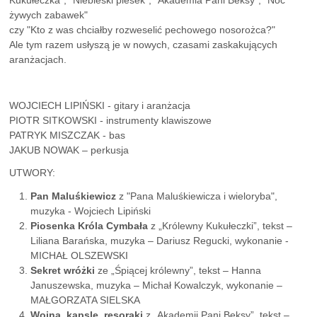
Kukułeczka", "Niebieski piesek", "Akademia Pani Beksy", "Noc
żywych zabawek"
czy "Kto z was chciałby rozweselić pechowego nosorożca?"
Ale tym razem usłyszą je w nowych, czasami zaskakujących
aranżacjach.
WOJCIECH LIPIŃSKI - gitary i aranżacja
PIOTR SITKOWSKI - instrumenty klawiszowe
PATRYK MISZCZAK - bas
JAKUB NOWAK – perkusja
UTWORY:
Pan Maluśkiewicz
z "Pana Maluśkiewicza i wieloryba",
muzyka - Wojciech Lipiński
Piosenka Króla Cymbała
z „Królewny Kukułeczki”, tekst –
Liliana Barańska, muzyka – Dariusz Regucki, wykonanie -
MICHAŁ OLSZEWSKI
Sekret wróżki
ze „Śpiącej królewny”, tekst – Hanna
Januszewska, muzyka – Michał Kowalczyk, wykonanie –
MAŁGORZATA SIELSKA
Wojna, kapsle, resoraki
z „Akademii Pani Beksy”, tekst –