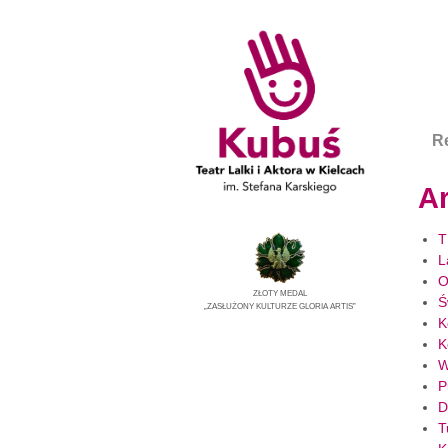
R
A
T
L
O
ZŁOTY MEDAL
Ś
„ZASŁUŻONY KULTURZE GLORIA ARTIS”
K
K
W
P
D
T