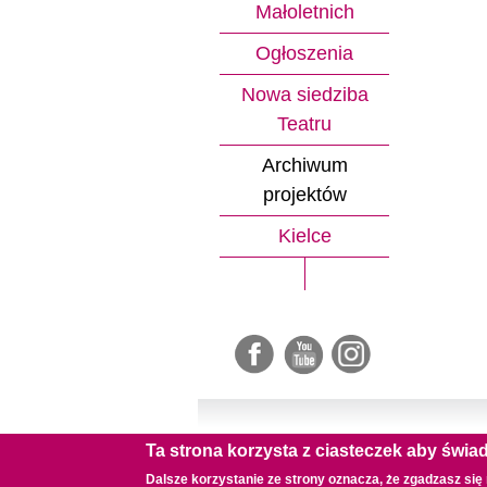
Małoletnich
Ogłoszenia
Nowa siedziba
Teatru
Archiwum
projektów
Kielce
Ta strona korzysta z ciasteczek aby świ
Dalsze korzystanie ze strony oznacza, że zgadzasz się 