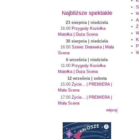
K
S
Najbliższe spektakle
W
A
23 sierpnia | niedziela
Ż
16:00
Przygody Koziołka
W
Matołka | Duża Scena
K
30 sierpnia | niedziela
P
16:00
Szewc Dratewka | Mała
W
Scena
6 września | niedziela
11:00
Przygody Koziołka
Matołka | Duża Scena
12 września | sobota
15:00
Życie... | PREMIERA |
Mała Scena
17:00
Życie... | PREMIERA |
Mała Scena
więcej