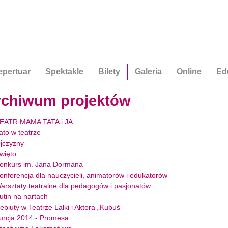
Przejdź do treści
epertuar
Spektakle
Bilety
Galeria
Online
Ed
rchiwum projektów
EATR MAMA TATA i JA
ato w teatrze
jczyzny
więto
onkurs im. Jana Dormana
onferencja dla nauczycieli, animatorów i edukatorów
arsztaty teatralne dla pedagogów i pasjonatów
utin na nartach
ebiuty w Teatrze Lalki i Aktora „Kubuś”
urcja 2014 - Promesa