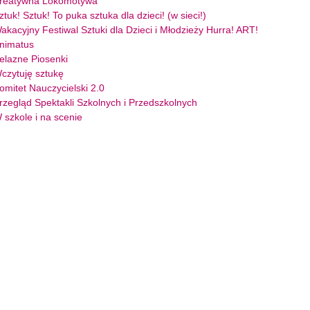
reatywna Lokomotywa
ztuk! Sztuk! To puka sztuka dla dzieci! (w sieci!)
akacyjny Festiwal Sztuki dla Dzieci i Młodzieży Hurra! ART!
nimatus
elazne Piosenki
czytuję sztukę
omitet Nauczycielski 2.0
rzegląd Spektakli Szkolnych i Przedszkolnych
 szkole i na scenie