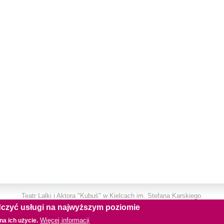
Teatr Lalki i Aktora "Kubuś" w Kielcach im. Stefana Karskiego.
adczyć usługi na najwyższym poziomie
Deklaracja dostępności
Więcej informacji
na ich użycie.