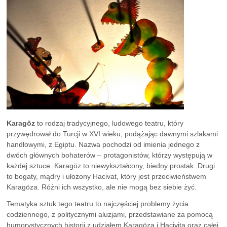
Karagöz
to rodzaj tradycyjnego, ludowego teatru, który
przywędrował do Turcji w XVI wieku, podążając dawnymi szlakami
handlowymi, z Egiptu. Nazwa pochodzi od imienia jednego z
dwóch głównych bohaterów – protagonistów, którzy występują w
każdej sztuce. Karagöz to niewykształcony, biedny prostak. Drugi
to bogaty, mądry i ułożony Hacivat, który jest przeciwieństwem
Karagöza. Różni ich wszystko, ale nie mogą bez siebie żyć.
Tematyka sztuk tego teatru to najczęściej problemy życia
codziennego, z politycznymi aluzjami, przedstawiane za pomocą
humorystycznych historii z udziałem Karagöza i Hacivita oraz całej