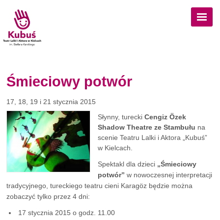
Przejdź do treści
Śmieciowy potwór
17, 18, 19 i 21 stycznia 2015
Słynny, turecki
Cengiz Özek
Shadow Theatre ze Stambułu
na
scenie Teatru Lalki i Aktora „Kubuś”
w Kielcach.
Spektakl dla dzieci
„Śmieciowy
potwór”
w nowoczesnej interpretacji
tradycyjnego, tureckiego teatru cieni Karagöz będzie można
zobaczyć tylko przez 4 dni:
17 stycznia 2015 o godz. 11.00