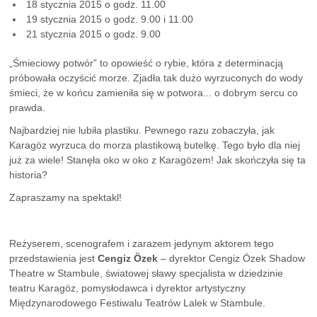
18 stycznia 2015 o godz. 11.00
19 stycznia 2015 o godz. 9.00 i 11.00
21 stycznia 2015 o godz. 9.00
„Śmieciowy potwór” to opowieść o rybie, która z determinacją
próbowała oczyścić morze. Zjadła tak dużo wyrzuconych do wody
śmieci, że w końcu zamieniła się w potwora... o dobrym sercu co
prawda.
Najbardziej nie lubiła plastiku. Pewnego razu zobaczyła, jak
Karagöz wyrzuca do morza plastikową butelkę. Tego było dla niej
już za wiele! Stanęła oko w oko z Karagözem! Jak skończyła się ta
historia?
Zapraszamy na spektakl!
Reżyserem, scenografem i zarazem jedynym aktorem tego
przedstawienia jest
Cengiz Özek
– dyrektor Cengiz Özek Shadow
Theatre w Stambule, światowej sławy specjalista w dziedzinie
teatru Karagöz, pomysłodawca i dyrektor artystyczny
Międzynarodowego Festiwalu Teatrów Lalek w Stambule.