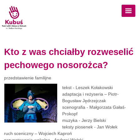
Przejdź do treści
Kto z was chciałby rozweselić
pechowego nosorożca?
przedstawienie familijne
tekst - Leszek Kołakowski
adaptacja i reżyseria – Piotr-
Bogusław Jędrzejczak
scenografia - Małgorzata Gałaś-
Prokopf
muzyka - Jerzy Bielski
teksty piosenek - Jan Wołek
ruch sceniczny – Wojciech Kaproń