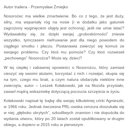
Autor trailera - Przemysław Żmiejko
Nosorożec ma wielkie zmartwienie. Bo co z tego, że jest duży,
silny, ma wspaniały róg na nosie (i w dodatku jako gatunek
zagrożony wyginięciem objęty jest ochroną), jeśli nie umie latać?
Wydawałoby się, że dzięki swojej „gruboskórności” zniesie
wszystko, tymczasem niefruwanie jest dla niego powodem do
ciągłego smutku i płaczu. Postanawia zwierzyć się komuś ze
swojego problemu. Czy ktoś mu pomoże? Czy ktoś rozweseli
„pechowego” Nosorożca? Może wy, dzieci?
W tej ciepłej i zabawnej opowieści o Nosorożcu, który zamiast
cieszyć się swoimi atutami, korzystać z nich i rozwijać, skupia się
na tym, czego mu brak, a czym natura obdarzyła niektóre inne
zwierzęta, autor – Leszek Kołakowski, jak na filozofa przystało,
zawarł mądrą wskazówkę dotyczącą poczucia szczęścia w życiu.
Kołakowski napisał tę bajkę dla swojej kilkuletniej córki Agnieszki,
w 1966 roku. Jednak ówczesna PRL-owska cenzura doszukała się
w niej „głęboko ukrytych”, szkodliwych znamion i nie dopuściła do
wydania utworu, który po 20 latach został opublikowany w drugim
obiegu, a dopiero w 2015 roku w pierwszym.