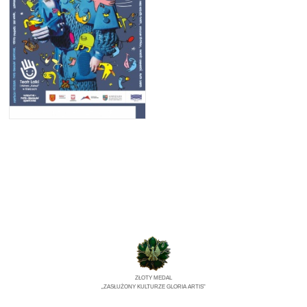
ZŁOTY MEDAL
„ZASŁUŻONY KULTURZE GLORIA ARTIS”